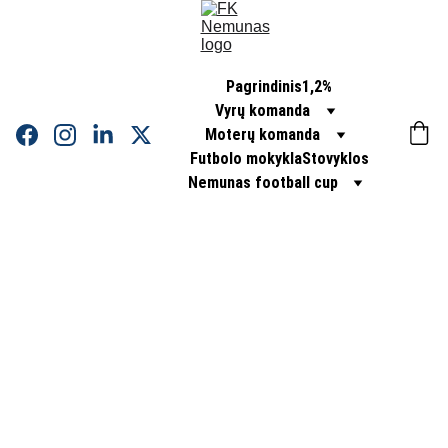
Pagrindinis
1,2%
Vyrų komanda
Moterų komanda
Futbolo mokykla
Stovyklos
Nemunas football cup
3
PORŲ