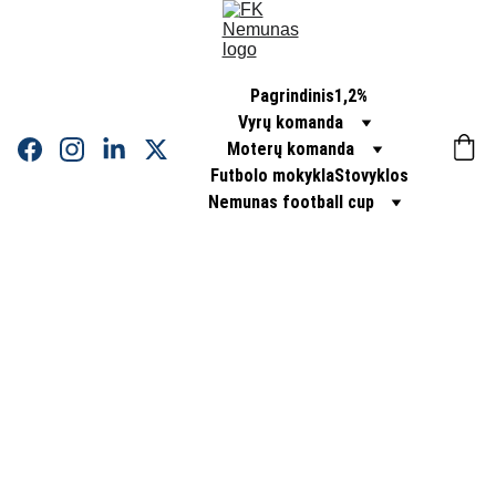
Pagrindinis
1,2%
Vyrų komanda
Moterų komanda
Futbolo mokykla
Stovyklos
Nemunas football cup
KUPRI
NĖ