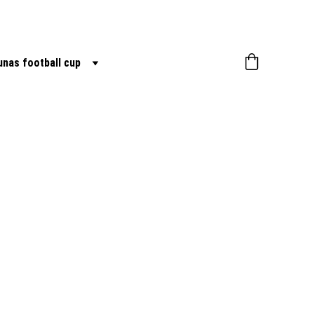
nas football cup
s futbolo
nėliai
ėlyni Nemunas komandos