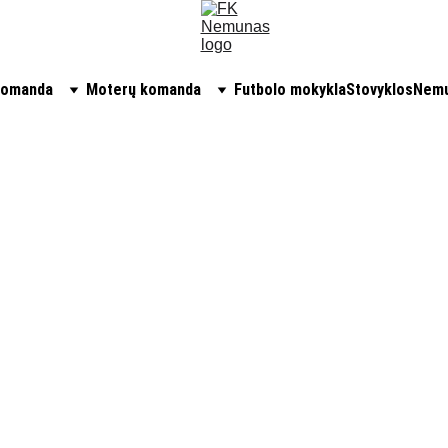
komanda
Moterų komanda
Futbolo mokykla
Stovyklos
Nemu
Nemuna
marški
Oficialūs m
marškinėliai
€15.00