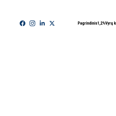
Pagrindinis
1,2%
Vyrų 