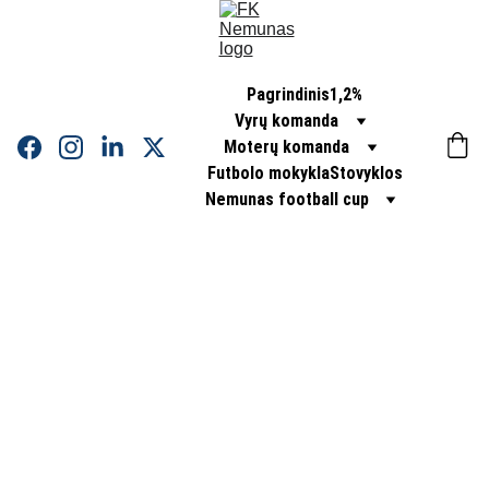
Pagrindinis
1,2%
Vyrų komanda
Moterų komanda
Futbolo mokykla
Stovyklos
Nemunas football cup