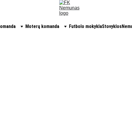
komanda
Moterų komanda
Futbolo mokykla
Stovyklos
Nemu