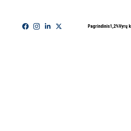
Pagrindinis
1,2%
Vyrų 