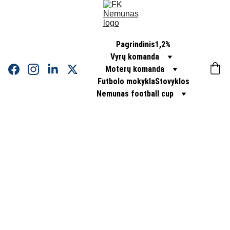
Pagrindinis
1,2%
Vyrų komanda
Moterų komanda
Futbolo mokykla
Stovyklos
Nemunas football cup